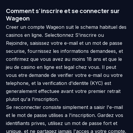
Comment s'inscrire et se connecter sur
Wageon
Creer un compte Wageon suit le schema habituel des
casinos en ligne. Selectionnez S'inscrire ou
Rejoindre, saisissez votre e-mail et un mot de passe
securise, fournissez les informations demandees, et
confirmez que vous avez au moins 18 ans et que le
jeu de casino en ligne est legal chez vous. Il peut
vous etre demande de verifier votre e-mail ou votre
telephone, et la verification d'identite (KYC) est
generalement effectuee avant votre premier retrait
plutot qu'a l'inscription.
Se reconnecter consiste simplement a saisir l'e-mail
et le mot de passe utilises a l'inscription. Gardez vos
identifiants prives, utilisez un mot de passe fort et
unique, et ne partagez jamais l'acces a votre compte.
Si vous oubliez votre mot de passe, utilisez le lien de