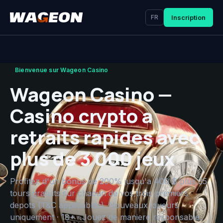
FR
Inscription
Bienvenue sur Wageon Casino
Wageon Casino —
Casino crypto a
retraits rapides avec
plus de 3 000 jeux
Profitez d'un bonus de 200% jusqu'a 400 $ plus 35
tours gratuits sur chacun de vos trois premiers
depots (T&C applicables). Nouveaux joueurs
uniquement · 18+ · Jouez de maniere responsable.