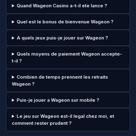
Quel est le bonus de bienvenue Wageon ?
A quels jeux puis-je jouer sur Wageon ?
Quels moyens de paiement Wageon accepte-
t-il ?
Combien de temps prennent les retraits
Wageon ?
Puis-je jouer a Wageon sur mobile ?
Le jeu sur Wageon est-il legal chez moi, et
comment rester prudent ?