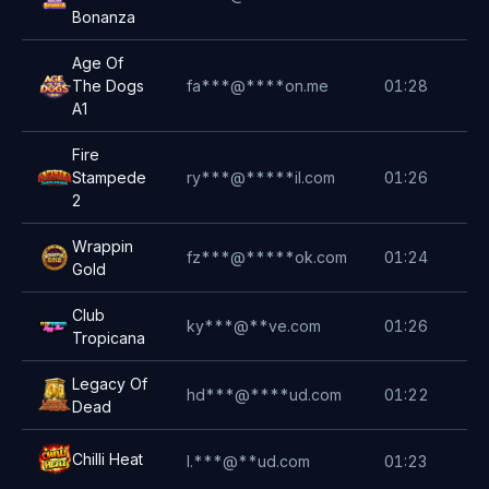
Sweet
Rush
fn***@*****ok.com
01:29
Bonanza
Age Of
The Dogs
fa***@****on.me
01:28
A1
Fire
Stampede
ry***@*****il.com
01:26
2
Wrappin
fz***@*****ok.com
01:24
Gold
Club
ky***@**ve.com
01:26
Tropicana
Legacy Of
hd***@****ud.com
01:22
Dead