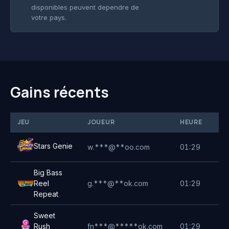
disponibles peuvent dependre de
votre pays.
Gains récents
JEU
JOUEUR
HEURE
Primal Blitz
pl***@***il.com
01:29
Stars Genie
w.***@**oo.com
01:29
Big Bass
Reel
g.***@**ok.com
01:29
Repeat