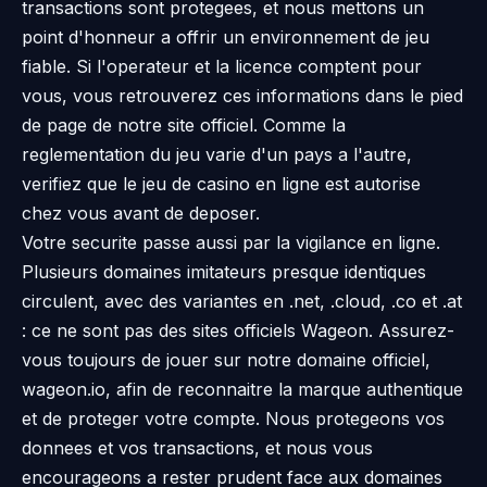
point d'honneur a offrir un environnement de jeu
fiable. Si l'operateur et la licence comptent pour
vous, vous retrouverez ces informations dans le pied
de page de notre site officiel. Comme la
reglementation du jeu varie d'un pays a l'autre,
verifiez que le jeu de casino en ligne est autorise
chez vous avant de deposer.
Votre securite passe aussi par la vigilance en ligne.
Plusieurs domaines imitateurs presque identiques
circulent, avec des variantes en .net, .cloud, .co et .at
: ce ne sont pas des sites officiels Wageon. Assurez-
vous toujours de jouer sur notre domaine officiel,
wageon.io, afin de reconnaitre la marque authentique
et de proteger votre compte. Nous protegeons vos
donnees et vos transactions, et nous vous
encourageons a rester prudent face aux domaines
imitateurs et aux liens non officiels.