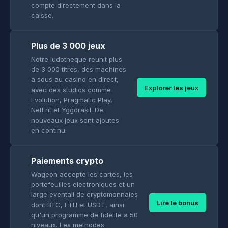
compte directement dans la
caisse.
Plus de 3 000 jeux
Notre ludotheque reunit plus
de 3 000 titres, des machines
a sous au casino en direct,
Explorer les jeux
avec des studios comme
Evolution, Pragmatic Play,
NetEnt et Yggdrasil. De
nouveaux jeux sont ajoutes
en continu.
Paiements crypto
Wageon accepte les cartes, les
portefeuilles electroniques et un
large eventail de cryptomonnaies
Lire le bonus
dont BTC, ETH et USDT, ainsi
qu'un programme de fidelite a 50
niveaux. Les methodes