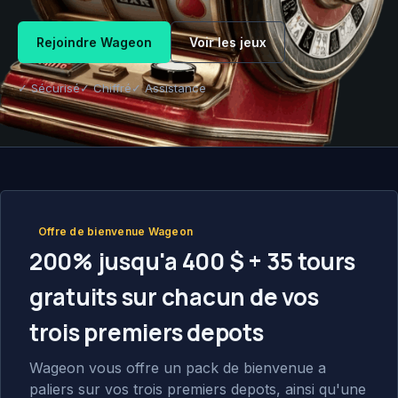
Rejoindre Wageon
Voir les jeux
✓ Sécurisé
✓ Chiffré
✓ Assistance
Offre de bienvenue Wageon
200% jusqu'a 400 $ + 35 tours
gratuits sur chacun de vos
trois premiers depots
Wageon vous offre un pack de bienvenue a
paliers sur vos trois premiers depots, ainsi qu'une