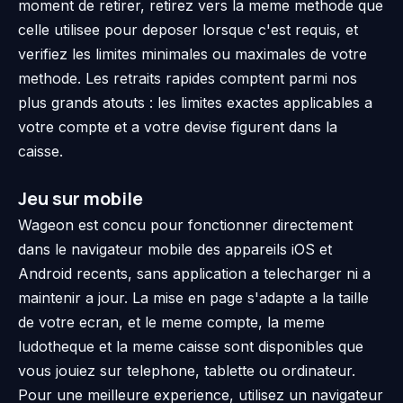
celle utilisee pour deposer lorsque c'est requis, et
verifiez les limites minimales ou maximales de votre
methode. Les retraits rapides comptent parmi nos
plus grands atouts : les limites exactes applicables a
votre compte et a votre devise figurent dans la
caisse.
Jeu sur mobile
Wageon est concu pour fonctionner directement
dans le navigateur mobile des appareils iOS et
Android recents, sans application a telecharger ni a
maintenir a jour. La mise en page s'adapte a la taille
de votre ecran, et le meme compte, la meme
ludotheque et la meme caisse sont disponibles que
vous jouiez sur telephone, tablette ou ordinateur.
Pour une meilleure experience, utilisez un navigateur
a jour et une connexion stable, surtout pour les