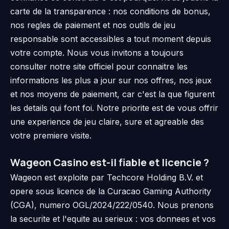
nos regles de paiement et nos outils de jeu
responsable sont accessibles a tout moment depuis
votre compte. Nous vous invitons a toujours
consulter notre site officiel pour connaitre les
informations les plus a jour sur nos offres, nos jeux
et nos moyens de paiement, car c'est la que figurent
les details qui font foi. Notre priorite est de vous offrir
une experience de jeu claire, sure et agreable des
votre premiere visite.
Wageon Casino est-il fiable et licencie ?
Wageon est exploite par Techcore Holding B.V. et
opere sous licence de la Curacao Gaming Authority
(CGA), numero OGL/2024/222/0540. Nous prenons
la securite et l'equite au serieux : vos donnees et vos
transactions sont protegees, et nous mettons un