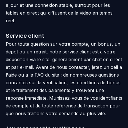
tables en direct qui diffusent de la video en temps
reel.
Service client
Pour toute question sur votre compte, un bonus, un
depot ou un retrait, notre service client est a votre
disposition via le site, generalement par chat en direct
et par e-mail. Avant de nous contacter, jetez un oeil a
l'aide ou a la FAQ du site : de nombreuses questions
courantes sur la verification, les conditions de bonus
et le traitement des paiements y trouvent une
reponse immediate. Munissez-vous de vos identifiants
de compte et de toute reference de transaction pour
que nous traitions votre demande au plus vite.
Jeu responsable sur Wageon