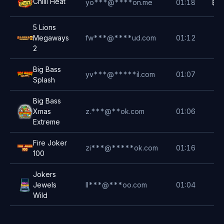
Races
Chilli Heat
yo***@****on.me
01:18
₿0
5 Lions
Megaways
fw***@****ud.com
01:12
2
Big Bass
yv***@*****il.com
01:07
Splash
Big Bass
Xmas
z.***@**ok.com
01:06
Extreme
Fire Joker
zi***@*****ok.com
01:16
100